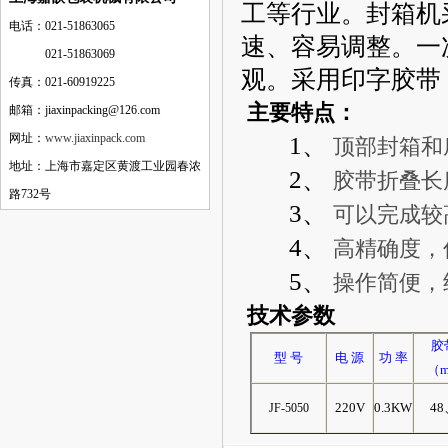
工等行业。封箱机
电话：021-51863065
速、容易调整。一
电话：
021-51863069
观。采用印字胶带
传真：021-60919225
主要特点：
邮箱：jiaxinpacking@126.com
网址：
www.jiaxinpack.com
1、
顶部封箱和
地址：上海市嘉定区黄渡工业园春浓
2、
胶带折叠长
路732号
3、
可以完成较
4、
高精确度，
5、
操作简便，
技术参数
胶
型 号
电 源
功 率
（
220V
0.3KW
48
JF-5050