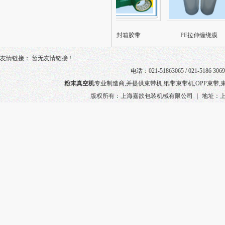
ET
带盘车（钢带）
封箱胶带
PE拉伸缠绕膜
友情链接： 暂无友情链接 !
电话：021-51863065 / 021-5186 3069
粉末真空机
专业制造商,并提供
束带机
,纸带束带机,
OPP束带
,
版权所有：上海嘉歆包装机械有限公司 ｜ 地址：上