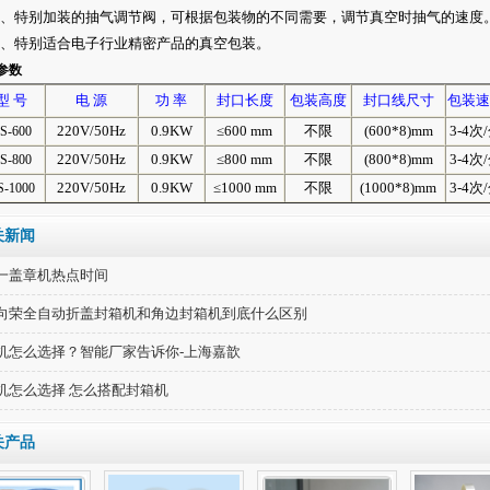
、特别加装的抽气调节阀，可根据包装物的不同需要，调节真空时抽气的速度
、特别适合电子行业精密产品的真空包装。
参数
型 号
电 源
功 率
封口长度
包装高度
封口线尺寸
包装速
220V/50Hz
0.9KW
≤600 mm
不限
(600*8)mm
3-4
次
S-600
220V/50Hz
0.9KW
≤800 mm
不限
(800*8)mm
3-4
次
S-800
220V/50Hz
0.9KW
≤1000 mm
不限
(1000*8)mm
3-4
次
S-1000
关新闻
一盖章机热点时间
向荣全自动折盖封箱机和角边封箱机到底什么区别
机怎么选择？智能厂家告诉你-上海嘉歆
机怎么选择 怎么搭配封箱机
关产品