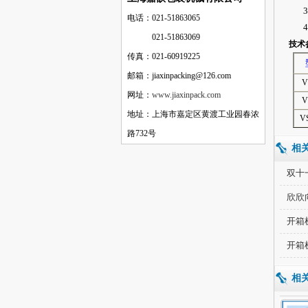
3
电话：021-51863065
4
电话：
021-51863069
技术
传真：021-60919225
邮箱：jiaxinpacking@126.com
V
网址：
www.jiaxinpack.com
V
地址：上海市嘉定区黄渡工业园春浓
V
路732号
相
双十
欣欣
开箱
开箱
相