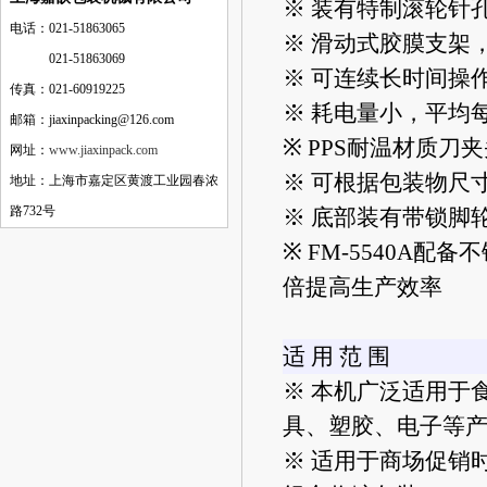
※ 装有特制滚轮针
电话：021-51863065
※ 滑动式胶膜支架
电话：
021-51863069
※ 可连续长时间操
传真：021-60919225
※ 耗电量小，平均每
邮箱：jiaxinpacking@126.com
※ PPS耐温材质
网址：
www.jiaxinpack.com
※ 可根据包装物尺
地址：上海市嘉定区黄渡工业园春浓
路732号
※ 底部装有带锁脚
※ FM-5540A
倍提高生产效率
适 用 范 围
※ 本机广泛适用于
具、塑胶、电子等
※ 适用于商场促销