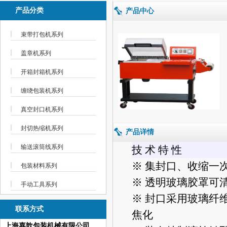
产品分类
产品中心
束带打包机系列
盖章机系列
开箱封箱机系列
缠绕包装机系列
真空封口机系列
封切热缩机系列
产品详情
输送滚筒线系列
技 术 特 性
※ 集封口、收缩一
包装材料系列
※ 透明玻璃胶罩可
手动工具系列
※ 封口采用玻璃纤
联系方式
焦化
上海嘉歆包装机械有限公司